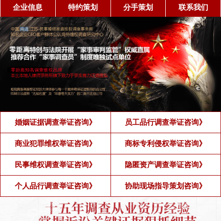
企业信息
特约策划
分手策划
联系我们
婚姻证据调查举证咨询》
员工品行调查举证咨询》
商业犯罪维权举证咨询》
商标专利侵权举证咨询》
民事维权调查举证咨询》
隐匿资产调查举证咨询》
个人品行调查举证咨询》
协助现场指导策划咨询》