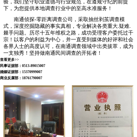
验，我们坚守职业道德与行业规范，在遵规守纪的前提
下，为您提供本地调查行业中的至高水准服务！
南通侦探-零距离调查公司，采取抽丝剥茧调查模
式，深度挖掘隐藏的事实真相，专业解决各类重大.疑难.
棘手问题。历尽十五年维权之路，成功受理客户委托过千
宗！以客户的利益为中心，并一直受到媒体的好评和社会
各界人士的高度认可，在南通调查领域中出类拔萃，成为
一支独秀！坚持做南通民间调查的开拓者！
查看更多>>
民事证据部：0513-89015007
婚姻证据部：15370999007
商业反腐部：18761790007