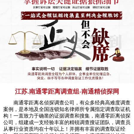
江苏.南通零距离调查组-南通精侦探网
南通零距离名侦探调查公司，有众多经典高难度调查
案例，是本地及全国连锁知名律师所专属指定调查取证机
构！一直致力于确凿的证据调查和搜集，南通零距离侦探
公司，组建成一支经验丰富的精锐调查搜证团队，调查员
从事行业资质均在十年以上！并拥有丰富的调查取证经