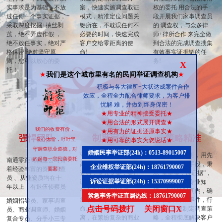
实事求是为基础，不放
案，快速实施调查取证
权的委托 用合法的手
过任何一个事实证据，
模式，精准定位问题关
段开展我们家事调查员
采取深度挖掘+抽丝剥
键所在，不耽误任何不
的 调查权，与众多律
茧，绝不弄虚作假 ，
必要的时间，快速完成
师+律所合作 来完全做
绝不放任事实，绝对严
客户交给零距离的使
到合法的完成调查搜集
格保密!绝对坚守原
命!
有效事实证据链的任
则，您可以放心的委
务!
X
托！
★
我们是这个城市里有名的民间举证调查机构
★
积极与各大律所+大状达成案件合作
效应，全程全力配合律师要求，为客户排
忧解 难，并做到终身保密！
★
用专业的精神接受委托
★
★
用合法的形式展开调查
★
我们的收费有价，
★
用有力的证据还原事实
★
强悍团队
制度完善
策略精准
良心无价，呼吁坚
★
用可靠的事实为您说话
★
守调查职业道德，对
婚姻民事举证部(24h)：0513-89015007
守口如瓶，永不泄密。
调查与搜集证据，用先
的起每一宗民商委托
南通零距离调查公司有
高度保密 每一个客户
进的科学调查手段，秉
企业维权举证部(24h)：18761790007
着经验丰富的资深调查
要案！
资料，专人专案，案件
承”重事实，讲证据”，
员 、从业资质均在十
诉讼证据举证部(24h)：15370999007
调查结束后-绝不留任
举证标准详细专业知
年以上，有退伍侦察员
何存档!用证据说话，
识。在快速时间内，确
紧急事务举证直属热线：18761790007
靠细节取胜、以专业立
定问题或怀疑事件，行
婚姻指导员、家事调查
点击号码拨打
关闭窗口X
命。南通侦探-零距
动调查专家制定调查策
员、商业调查师、婚姻
离，在繁纷复杂的商业
略，全程彻底解决客户
复合专员、分手小三专