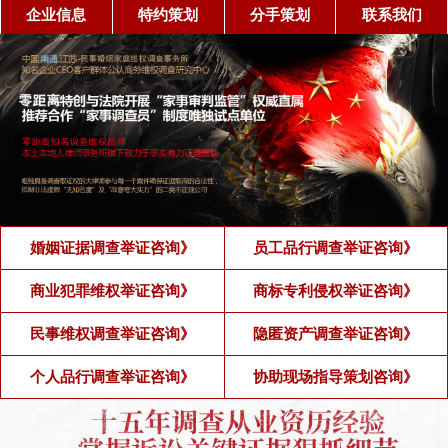
企业信息
特约策划
分手策划
联系我们
婚姻证据调查举证咨询》
员工品行调查举证咨询》
商业犯罪维权举证咨询》
商标专利侵权举证咨询》
民事维权调查举证咨询》
隐匿资产调查举证咨询》
个人品行调查举证咨询》
协助现场指导策划咨询》