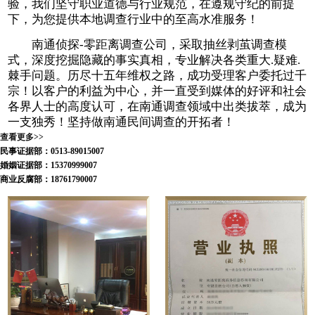
验，我们坚守职业道德与行业规范，在遵规守纪的前提
下，为您提供本地调查行业中的至高水准服务！
南通侦探-零距离调查公司，采取抽丝剥茧调查模
式，深度挖掘隐藏的事实真相，专业解决各类重大.疑难.
棘手问题。历尽十五年维权之路，成功受理客户委托过千
宗！以客户的利益为中心，并一直受到媒体的好评和社会
各界人士的高度认可，在南通调查领域中出类拔萃，成为
一支独秀！坚持做南通民间调查的开拓者！
查看更多>>
民事证据部：0513-89015007
婚姻证据部：15370999007
商业反腐部：18761790007