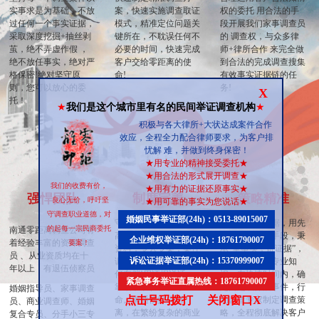
实事求是为基础，不放
案，快速实施调查取证
权的委托 用合法的手
过任何一个事实证据，
模式，精准定位问题关
段开展我们家事调查员
采取深度挖掘+抽丝剥
键所在，不耽误任何不
的 调查权，与众多律
茧，绝不弄虚作假 ，
必要的时间，快速完成
师+律所合作 来完全做
绝不放任事实，绝对严
客户交给零距离的使
到合法的完成调查搜集
格保密!绝对坚守原
命!
有效事实证据链的任
则，您可以放心的委
务!
X
托！
★
我们是这个城市里有名的民间举证调查机构
★
积极与各大律所+大状达成案件合作
效应，全程全力配合律师要求，为客户排
忧解 难，并做到终身保密！
★
用专业的精神接受委托
★
★
用合法的形式展开调查
★
我们的收费有价，
★
用有力的证据还原事实
★
强悍团队
制度完善
策略精准
良心无价，呼吁坚
★
用可靠的事实为您说话
★
守调查职业道德，对
婚姻民事举证部(24h)：0513-89015007
守口如瓶，永不泄密。
调查与搜集证据，用先
的起每一宗民商委托
南通零距离调查公司有
高度保密 每一个客户
进的科学调查手段，秉
企业维权举证部(24h)：18761790007
着经验丰富的资深调查
要案！
资料，专人专案，案件
承”重事实，讲证据”，
员 、从业资质均在十
诉讼证据举证部(24h)：15370999007
调查结束后-绝不留任
举证标准详细专业知
年以上，有退伍侦察员
何存档!用证据说话，
识。在快速时间内，确
紧急事务举证直属热线：18761790007
靠细节取胜、以专业立
定问题或怀疑事件，行
婚姻指导员、家事调查
点击号码拨打
关闭窗口X
命。南通侦探-零距
动调查专家制定调查策
员、商业调查师、婚姻
离，在繁纷复杂的商业
略，全程彻底解决客户
复合专员、分手小三专