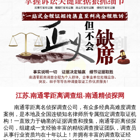
江苏.南通零距离调查组-南通精侦探网
南通零距离名侦探调查公司，有众多经典高难度调查
案例，是本地及全国连锁知名律师所专属指定调查取证机
构！一直致力于确凿的证据调查和搜集，南通零距离侦探
公司，组建成一支经验丰富的精锐调查搜证团队，调查员
从事行业资质均在十年以上！并拥有丰富的调查取证经