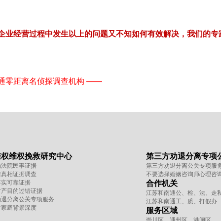
企业经营过程中发生以上的问题又不知如何有效解决，我们的专
通零距离名侦探调查机构 ——
维权维权挽救研究中心
第三方劝退分离专项
为法院民事证据
第三方劝退分离公关专项服
错真相证据调查
不要选择婚姻咨询师心理咨
事实可靠证据
合作机关
财产目的过错证据
江苏和南通公、检、法、走
劝退分离公关专项服务
江苏和南通工、质、打假办
方家庭背景深度
服务区域
崇川区、通州区、港闸区