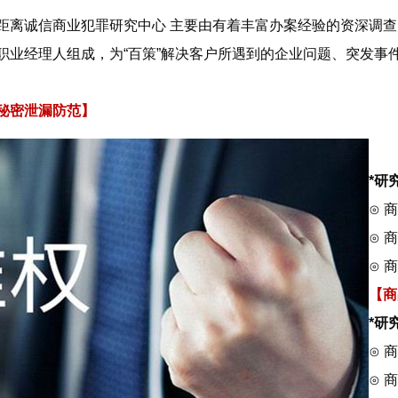
距离诚信商业犯罪研究中心 主要由有着丰富办案经验的资深调
职业经理人组成，为“百策”解决客户所遇到的企业问题、突发事
秘密泄漏防范】
*研
⊙ 
⊙ 
⊙ 
【商
*研
⊙ 
⊙ 