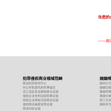
当您的
——南
犯罪侵权商业领域范畴
婚姻
商业犯罪研究中心
婚内行
对公对私委托的民事鉴定
婚姻过
员工违反竞业限制责任证据
重婚罪
侵犯企业专利法院民事证据
离婚分
假冒企业商标法院商业证据
第三方
侵犯商业秘密追责证据
婚前对
商业纠纷证据