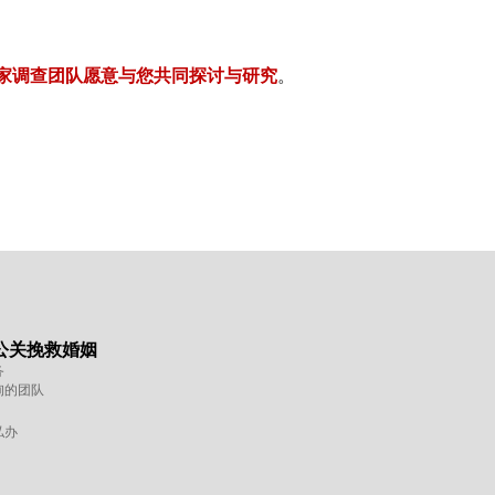
家调查团队愿意与您共同探讨与研究
。
公关挽救婚姻
务
询的团队
私办