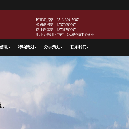
民事证据部：0513-89015007
婚姻证据部：15370999007
商业反腐部：18761790007
地址：崇川区中南世纪城购物中心A座
信息
特约策划
分手策划
联系我们