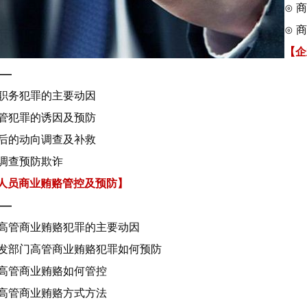
⊙ 
⊙ 
【企
——
理职务犯罪的主要动因
高管犯罪的诱因及预防
职后的动向调查及补救
景调查预防欺诈
人员商业贿赂管控及预防】
——
门高管商业贿赂犯罪的主要动因
引发部门高管商业贿赂犯罪如何预防
门高管商业贿赂如何管控
门高管商业贿赂方式方法