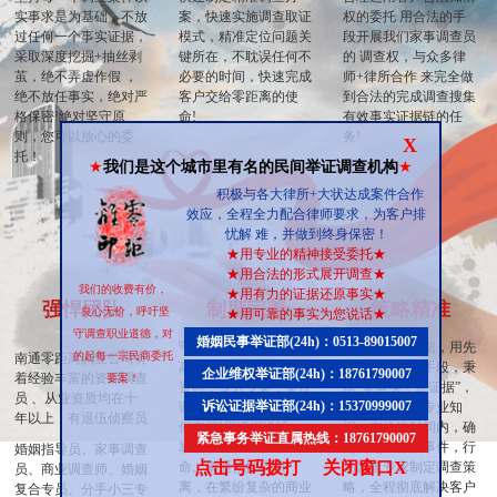
实事求是为基础，不放
案，快速实施调查取证
权的委托 用合法的手
过任何一个事实证据，
模式，精准定位问题关
段开展我们家事调查员
采取深度挖掘+抽丝剥
键所在，不耽误任何不
的 调查权，与众多律
茧，绝不弄虚作假 ，
必要的时间，快速完成
师+律所合作 来完全做
绝不放任事实，绝对严
客户交给零距离的使
到合法的完成调查搜集
格保密!绝对坚守原
命!
有效事实证据链的任
则，您可以放心的委
务!
X
托！
★
我们是这个城市里有名的民间举证调查机构
★
积极与各大律所+大状达成案件合作
效应，全程全力配合律师要求，为客户排
忧解 难，并做到终身保密！
★
用专业的精神接受委托
★
★
用合法的形式展开调查
★
我们的收费有价，
★
用有力的证据还原事实
★
强悍团队
制度完善
策略精准
良心无价，呼吁坚
★
用可靠的事实为您说话
★
守调查职业道德，对
婚姻民事举证部(24h)：0513-89015007
守口如瓶，永不泄密。
调查与搜集证据，用先
的起每一宗民商委托
南通零距离调查公司有
高度保密 每一个客户
进的科学调查手段，秉
企业维权举证部(24h)：18761790007
着经验丰富的资深调查
要案！
资料，专人专案，案件
承”重事实，讲证据”，
员 、从业资质均在十
诉讼证据举证部(24h)：15370999007
调查结束后-绝不留任
举证标准详细专业知
年以上，有退伍侦察员
何存档!用证据说话，
识。在快速时间内，确
紧急事务举证直属热线：18761790007
靠细节取胜、以专业立
定问题或怀疑事件，行
婚姻指导员、家事调查
点击号码拨打
关闭窗口X
命。南通侦探-零距
动调查专家制定调查策
员、商业调查师、婚姻
离，在繁纷复杂的商业
略，全程彻底解决客户
复合专员、分手小三专