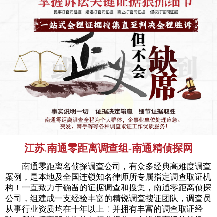
江苏.南通零距离调查组-南通精侦探网
南通零距离名侦探调查公司，有众多经典高难度调查
案例，是本地及全国连锁知名律师所专属指定调查取证机
构！一直致力于确凿的证据调查和搜集，南通零距离侦探
公司，组建成一支经验丰富的精锐调查搜证团队，调查员
从事行业资质均在十年以上！并拥有丰富的调查取证经