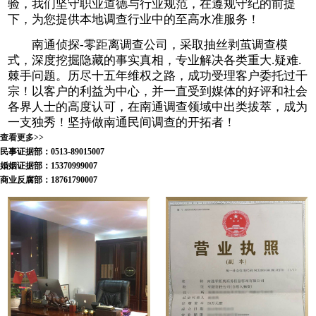
验，我们坚守职业道德与行业规范，在遵规守纪的前提
下，为您提供本地调查行业中的至高水准服务！
南通侦探-零距离调查公司，采取抽丝剥茧调查模
式，深度挖掘隐藏的事实真相，专业解决各类重大.疑难.
棘手问题。历尽十五年维权之路，成功受理客户委托过千
宗！以客户的利益为中心，并一直受到媒体的好评和社会
各界人士的高度认可，在南通调查领域中出类拔萃，成为
一支独秀！坚持做南通民间调查的开拓者！
查看更多>>
民事证据部：0513-89015007
婚姻证据部：15370999007
商业反腐部：18761790007