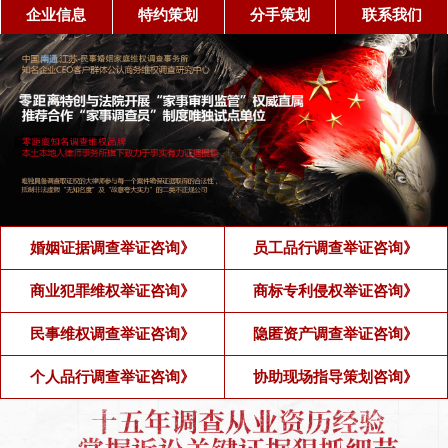
企业信息
特约策划
分手策划
联系我们
婚姻证据调查举证咨询》
员工品行调查举证咨询》
商业犯罪维权举证咨询》
商标专利侵权举证咨询》
民事维权调查举证咨询》
隐匿资产调查举证咨询》
个人品行调查举证咨询》
协助现场指导策划咨询》