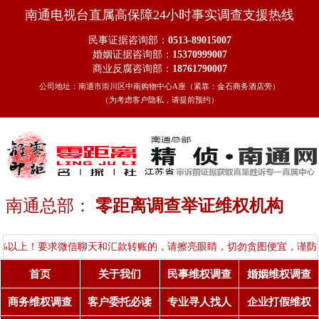
南通电视台直属高保障24小时事实调查支援热线
民事证据咨询部：
0513-89015007
婚姻证据咨询部：
15370999007
商业反腐咨询部：
18761790007
公司地址：南通市崇川区中南购物中心A座（紧靠：金石商务酒店旁）
（为考虑客户隐私，请提前预约）
南通总部：
零距离调查举证维权机构
！要求微信聊天和汇款转账的，请擦亮眼睛，切勿贪图便宜，谨防受骗！
首页
关于我们
民事维权调查
婚姻维权调查
商务维权调查
客户委托必读
专业寻人找人
企业打假维权