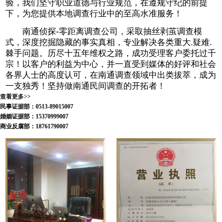
验，我们坚守职业道德与行业规范，在遵规守纪的前提
下，为您提供本地调查行业中的至高水准服务！
南通侦探-零距离调查公司，采取抽丝剥茧调查模
式，深度挖掘隐藏的事实真相，专业解决各类重大.疑难.
棘手问题。历尽十五年维权之路，成功受理客户委托过千
宗！以客户的利益为中心，并一直受到媒体的好评和社会
各界人士的高度认可，在南通调查领域中出类拔萃，成为
一支独秀！坚持做南通民间调查的开拓者！
查看更多>>
民事证据部：0513-89015007
婚姻证据部：15370999007
商业反腐部：18761790007