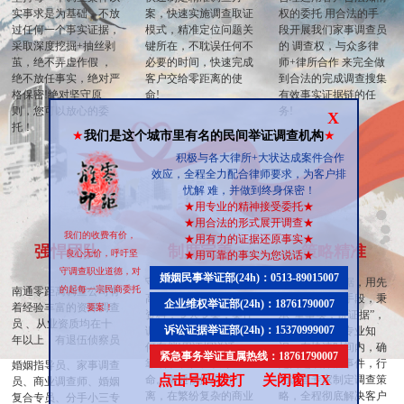
实事求是为基础，不放
案，快速实施调查取证
权的委托 用合法的手
过任何一个事实证据，
模式，精准定位问题关
段开展我们家事调查员
采取深度挖掘+抽丝剥
键所在，不耽误任何不
的 调查权，与众多律
茧，绝不弄虚作假 ，
必要的时间，快速完成
师+律所合作 来完全做
绝不放任事实，绝对严
客户交给零距离的使
到合法的完成调查搜集
格保密!绝对坚守原
命!
有效事实证据链的任
则，您可以放心的委
务!
X
托！
★
我们是这个城市里有名的民间举证调查机构
★
积极与各大律所+大状达成案件合作
效应，全程全力配合律师要求，为客户排
忧解 难，并做到终身保密！
★
用专业的精神接受委托
★
★
用合法的形式展开调查
★
我们的收费有价，
★
用有力的证据还原事实
★
强悍团队
制度完善
策略精准
良心无价，呼吁坚
★
用可靠的事实为您说话
★
守调查职业道德，对
婚姻民事举证部(24h)：0513-89015007
守口如瓶，永不泄密。
调查与搜集证据，用先
的起每一宗民商委托
南通零距离调查公司有
高度保密 每一个客户
进的科学调查手段，秉
企业维权举证部(24h)：18761790007
着经验丰富的资深调查
要案！
资料，专人专案，案件
承”重事实，讲证据”，
员 、从业资质均在十
诉讼证据举证部(24h)：15370999007
调查结束后-绝不留任
举证标准详细专业知
年以上，有退伍侦察员
何存档!用证据说话，
识。在快速时间内，确
紧急事务举证直属热线：18761790007
靠细节取胜、以专业立
定问题或怀疑事件，行
婚姻指导员、家事调查
点击号码拨打
关闭窗口X
命。南通侦探-零距
动调查专家制定调查策
员、商业调查师、婚姻
离，在繁纷复杂的商业
略，全程彻底解决客户
复合专员、分手小三专