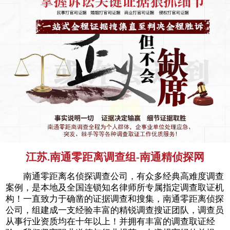
江苏.南通零距离调查组-南通精侦探网
南通零距离名侦探调查公司，有众多经典高难度调查
案例，是本地及全国连锁知名律师所专属指定调查取证机
构！一直致力于确凿的证据调查和搜集，南通零距离侦探
公司，组建成一支经验丰富的精锐调查搜证团队，调查员
从事行业资质均在十年以上！并拥有丰富的调查取证经