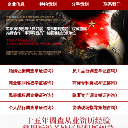
企业信息
特约策划
分手策划
联系我们
婚姻证据调查举证咨询》
员工品行调查举证咨询》
商业犯罪维权举证咨询》
商标专利侵权举证咨询》
民事维权调查举证咨询》
隐匿资产调查举证咨询》
个人品行调查举证咨询》
协助现场指导策划咨询》